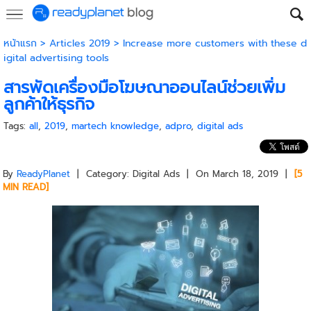
หน้าแรก
>
Articles 2019
>
Increase more customers with these d
igital advertising tools
สารพัดเครื่องมือโฆษณาออนไลน์ช่วยเพิ่ม
ลูกค้าให้ธุรกิจ
Tags:
all
,
2019
,
martech knowledge
,
adpro
,
digital ads
By
ReadyPlanet
| Category: Digital Ads | On March 18, 2019 |
[5
MIN READ]