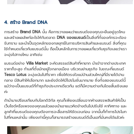
4. สร้าง Brand DNA
การสร้าง
Brand DNA
นั้น คือการวางแผนว่าแบรนด์ของคุณจะยืนอยู่จุดไหน
และสร้างผลลัพท์อะไรให้กับตลาด
DNA ของแบรนด์
เป็นสิ่งที่ทั้งองค์กรจะต้อง
รับทราบ และนำเป็นจุดหลักของกลยุทธ์ในการบริหารสินค้าและแบรนด์ สิ่งที่คุณ
ใช้กำหนดเกี่ยวกับแบรนด์นั้น ถือเป็นหลักในการวางแผนเกี่ยวกับธุรกิจเลยว่าเรา
จะมุ่งไปทางไหน อาทิเช่น
แบรนด์อย่าง
Villa Market
จะคัดสรรแต่สินค้าที่หายาก นำเข้าจากต่างประเทศ
ราคาก็จะสูง ทำเลที่ตั้งมักอยู่ใจกลางเมือง บริเวณย่านธุรกิจ ในขณะที่แบรนด์
Tesco Lotus
จะมุ่งเน้นไปที่ราคา เพื่อให้ตรงใจแม่บ้านส่วนใหญ่ที่มีรายได้ปาน
กลาง มีสินค้าให้เลือกมาก และยังจัดให้มีโปรโมชั่นมากมาย ซึ่งทั้งสองแบรนด์นี้
แม้ว่าจะเป็นแบรนด์ที่ทำธุรกิจประเภทเดียวกัน แต่ก็มีความต่างกันโดยสิ้นเชิงเลย
ค่ะ
ถ้านำมาเปรียบเทียบกับโลกดิจิทัล คุณก็เพียงเปลี่ยนจากห้างสรรพสินค้าให้เป็น
เว็บไซต์หรือเพจของคุณแล้วลองนำเอาแนวคิดข้างต้นไปปรับใช้ หาทิศทาง และ
ลูกค้าที่แบรนด์ของคุณต้องการจะสื่อสารให้ชัดเจนก่อน จากนั้นก็ทำการโปรโมท
ไปที่คนเหล่านั้น เพียงเท่านี้คุณก็สามารถสร้างแบรนด์ดีเอ็นเอที่มั่นคงได้แล้วค่ะ