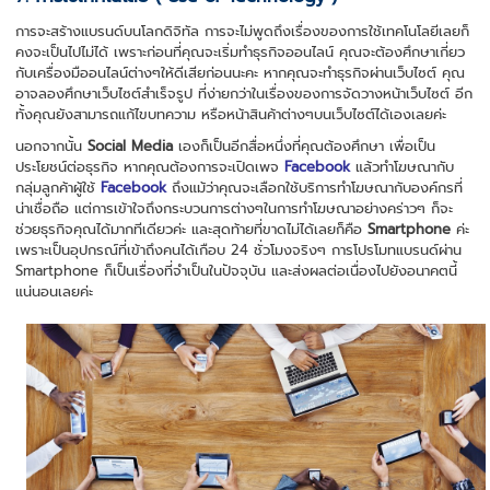
การจะสร้างแบรนด์บนโลกดิจิทัล การจะไม่พูดถึงเรื่องของการใช้เทคโนโลยีเลยก็
คงจะเป็นไปไม่ได้ เพราะก่อนที่คุณจะเริ่มทำธุรกิจออนไลน์ คุณจะต้องศึกษาเกี่ยว
กับเครื่องมืออนไลน์ต่างๆให้ดีเสียก่อนนะคะ หากคุณจะทำธุรกิจผ่านเว็บไซต์ คุณ
อาจลองศึกษาเว็บไซต์สำเร็จรูป ที่ง่ายกว่าในเรื่องของการจัดวางหน้าเว็บไซต์ อีก
ทั้งคุณยังสามารถแก้ไขบทความ หรือหน้าสินค้าต่างๆบนเว็บไซต์ได้เองเลยค่ะ
นอกจากนั้น
Social Media
เองก็เป็นอีกสื่อหนึ่งที่คุณต้องศึกษา เพื่อเป็น
ประโยชน์ต่อธุรกิจ หากคุณต้องการจะเปิดเพจ
Facebook
แล้วทำโฆษณากับ
กลุ่มลูกค้าผู้ใช้
Facebook
ถึงแม้ว่าคุณจะเลือกใช้บริการทำโฆษณากับองค์กรที่
น่าเชื่อถือ แต่การเข้าใจถึงกระบวนการต่างๆในการทำโฆษณาอย่างคร่าวๆ ก็จะ
ช่วยธุรกิจคุณได้มากทีเดียวค่ะ และสุดท้ายที่ขาดไม่ได้เลยก็คือ
Smartphone
ค่ะ
เพราะเป็นอุปกรณ์ที่เข้าถึงคนได้เกือบ 24 ชั่วโมงจริงๆ การโปรโมทแบรนด์ผ่าน
Smartphone ก็เป็นเรื่องที่จำเป็นในปัจจุบัน และส่งผลต่อเนื่องไปยังอนาคตนี้
แน่นอนเลยค่ะ