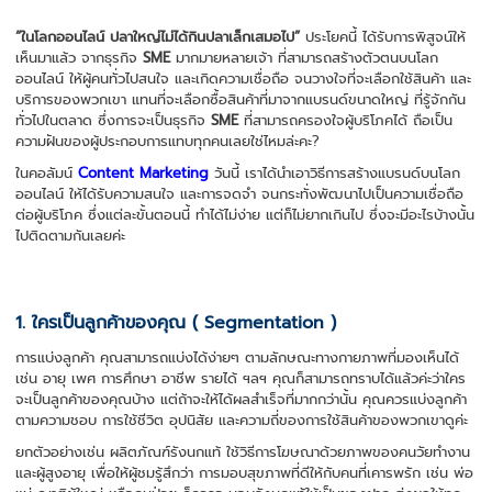
“ในโลกออนไลน์ ปลาใหญ่ไม่ได้กินปลาเล็กเสมอไป”
ประโยคนี้ ได้รับการพิสูจน์ให้
เห็นมาแล้ว จากธุรกิจ
SME
มากมายหลายเจ้า ที่สามารถสร้างตัวตนบนโลก
ออนไลน์ ให้ผู้คนทั่วไปสนใจ และเกิดความเชื่อถือ จนวางใจที่จะเลือกใช้สินค้า และ
บริการของพวกเขา แทนที่จะเลือกซื้อสินค้าที่มาจากแบรนด์ขนาดใหญ่ ที่รู้จักกัน
ทั่วไปในตลาด ซึ่งการจะเป็นธุรกิจ
SME
ที่สามารถครองใจผู้บริโภคได้ ถือเป็น
ความฝันของผู้ประกอบการแทบทุกคนเลยใช่ไหมล่ะคะ?
ในคอลัมน์
Content Marketing
วันนี้ เราได้นำเอาวิธีการสร้างแบรนด์บนโลก
ออนไลน์ ให้ได้รับความสนใจ และการจดจำ จนกระทั่งพัฒนาไปเป็นความเชื่อถือ
ต่อผู้บริโภค ซึ่งแต่ละขั้นตอนนี้ ทำได้ไม่ง่าย แต่ก็ไม่ยากเกินไป ซึ่งจะมีอะไรบ้างนั้น
ไปติดตามกันเลยค่ะ
1. ใครเป็นลูกค้าของคุณ ( Segmentation )
การแบ่งลูกค้า คุณสามารถแบ่งได้ง่ายๆ ตามลักษณะทางกายภาพที่มองเห็นได้
เช่น อายุ เพศ การศึกษา อาชีพ รายได้ ฯลฯ คุณก็สามารถทราบได้แล้วค่ะว่าใคร
จะเป็นลูกค้าของคุณบ้าง แต่ถ้าจะให้ได้ผลสำเร็จที่มากกว่านั้น คุณควรแบ่งลูกค้า
ตามความชอบ การใช้ชีวิต อุปนิสัย และความถี่ของการใช้สินค้าของพวกเขาดูค่ะ
ยกตัวอย่างเช่น ผลิตภัณฑ์รังนกแท้ ใช้วิธีการโฆษณาด้วยภาพของคนวัยทำงาน
และผู้สูงอายุ เพื่อให้ผู้ชมรู้สึกว่า การมอบสุขภาพที่ดีให้กับคนที่เคารพรัก เช่น พ่อ