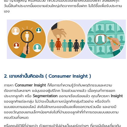
แม่ ญาติผู้ใหญ่ หรือคนป่วย ก็ควรจะมอบรังนกแท้ให้เป็นของฝาก ส่งผลให้ทุก
วันนี้สินค้าประเภทนี้ยอดขายส่วนใหญ่เกิดจากการซื้อฝาก ไม่ได้ซื้อเพื่อรับประทาน
เอง
2. เขาเหล่านั้นคิดอะไร ( Consumer Insight )
การหา
Consumer Insight
ก็คือการทำความรู้จักกับพฤติกรรมและความ
ต้องการในหลายๆ แง่มุมของผู้บริโภค โดยส่วนมากแล้ว เมื่อคุณทำการแยก
ประเภทลูกค้า หรือ
Segmentation
ออกมาเรียบร้อยแล้ว คุณก็ควรหา
Insight
ของลูกค้าแต่ละกลุ่ม ไม่ว่าจะเป็นสัมภาษณ์ลูกค้ากลุ่มตัวอย่าง หรือจัดทำ
แบบสอบถามออนไลน์ ส่งไปลักษณะของอีเมลเพื่อขอความร่วมมือ และอาจมี
ของขวัญตอบแทนเล็กๆน้อยๆส่งไปที่บ้านของลูกค้าที่ทำการตอบแบบสอบถาม
ครบถ้วนทั้งหมด
หรือคุณใช้วิธีที่ง่ายกว่า ด้วยการเข้าไปอ่านเว็บบอร์ดต่างๆ ที่อาจมีเขียนเกี่ยวกับ